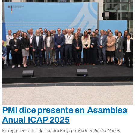
Pasar al contenido principal
PMI dice presente en Asamblea
Anual ICAP 2025
En representación de nuestro Proyecto
Partnership for Market