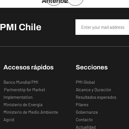
Página anterior
Anterior
2
PMI Chile
Accesos rápidos
Secciones
Banco Mundial PMI
PMI Global
Partnership for Market
Alcance y Duración
Implementation
Resultados esperados
Ministerio de Energia
Pilares
Ministerio de Medio Ambiente
Gobernanza
Agcid
Contacto
Actualidad