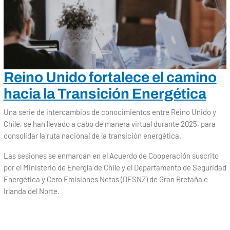
Reino Unido fortalece el camino
hacia la Transición Energética
Una serie de intercambios de conocimientos entre Reino Unido y
Chile, se han llevado a cabo de manera virtual durante 2025, para
consolidar la ruta nacional de la transición energética.
Las sesiones se enmarcan en el Acuerdo de Cooperación suscrito
por el Ministerio de Energía de Chile y el Departamento de Seguridad
Energética y Cero Emisiones Netas (DESNZ) de Gran Bretaña e
Irlanda del Norte.