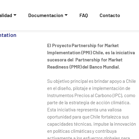
Pasar al contenido principal
alidad
Documentacion
FAQ
Contacto
ntation
El Proyecto Partnership for Market
Implementation (PMI) Chile, es la iniciativa
sucesora del Partnership for Market
Readiness (PMR) del Banco Mundial.
Su objetivo principal es brindar apoyo a Chile
en el diseño, pilotaje e implementación de
Instrumentos Precios al Carbono (IPC), como
parte de la estrategia de acción climática.
Esta iniciativa representa una valiosa
oportunidad para que Chile fortalezca sus
capacidades técnicas, impulse la innovación
en políticas climáticas y contribuya
activamente a los esfuerzos globales para